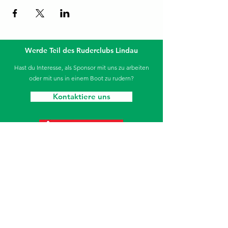
Werde Teil des Ruderclubs Lindau
Hast du Interesse, als Sponsor mit uns zu arbeiten
oder mit uns in einem Boot zu rudern?
Kontaktiere uns
Die Sparkasse unterstützt unseren Jugendbereich.
Ruderclub Lindau
Aeschacher Ufer 31
88131 Lindau