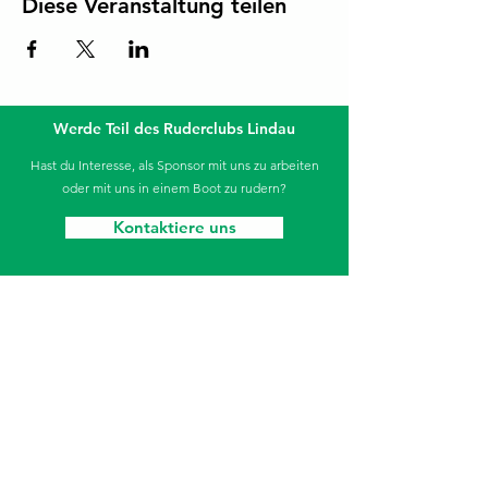
Diese Veranstaltung teilen
Werde Teil des Ruderclubs Lindau
Hast du Interesse, als Sponsor mit uns zu arbeiten
oder mit uns in einem Boot zu rudern?
Kontaktiere uns
Die Sparkasse unterstützt unseren Jugendbereich.
Ruderclub Lindau
Aeschacher Ufer 31
88131 Lindau