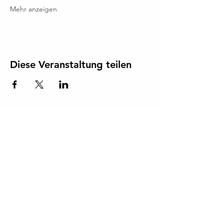
Mehr anzeigen
Diese Veranstaltung teilen
Werde Teil des Ruderclubs Lindau
Hast du Interesse, als Sponsor mit uns zu arbeiten
oder mit uns in einem Boot zu rudern?
Kontaktiere uns
Die Sparkasse unterstützt unseren Jugendbereich.