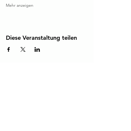
Mehr anzeigen
Diese Veranstaltung teilen
Werde Teil des Ruderclubs Lindau
Hast du Interesse, als Sponsor mit uns zu arbeiten
oder mit uns in einem Boot zu rudern?
Kontaktiere uns
Die Sparkasse unterstützt unseren Jugendbereich.