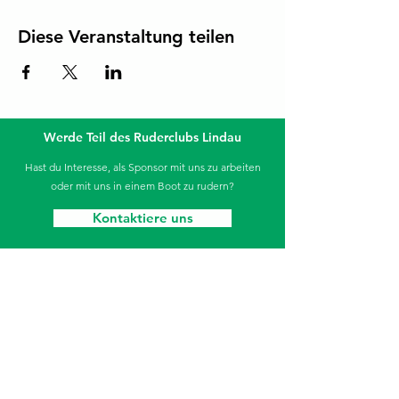
Diese Veranstaltung teilen
Werde Teil des Ruderclubs Lindau
Hast du Interesse, als Sponsor mit uns zu arbeiten
oder mit uns in einem Boot zu rudern?
Kontaktiere uns
Die Sparkasse unterstützt unseren Jugendbereich.
Ruderclub Lindau
Aeschacher Ufer 31
88131 Lindau