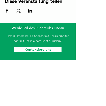
Diese Veranstaltung teilen
Werde Teil des Ruderclubs Lindau
Hast du Interesse, als Sponsor mit uns zu arbeiten
oder mit uns in einem Boot zu rudern?
Kontaktiere uns
Die Sparkasse unterstützt unseren Jugendbereich.
Ruderclub Lindau
Aeschacher Ufer 31
88131 Lindau