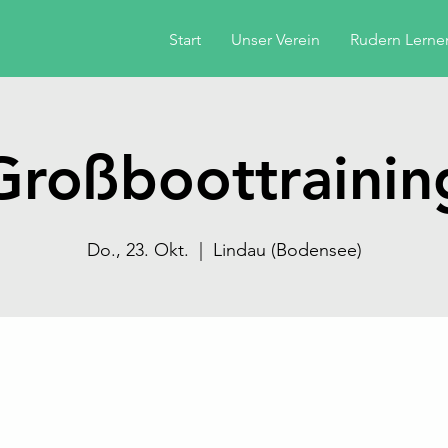
Start
Unser Verein
Rudern Lerne
Großboottrainin
Do., 23. Okt.
  |  
Lindau (Bodensee)