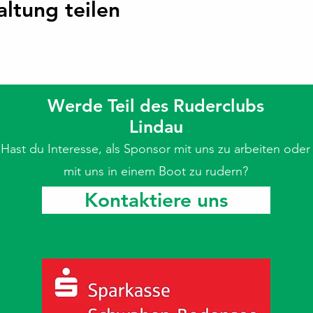
altung teilen
Werde Teil des Ruderclubs
Lindau
Hast du Interesse, als Sponsor mit uns zu arbeiten oder
mit uns in einem Boot zu rudern?
Kontaktiere uns