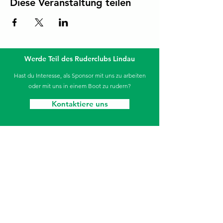
Diese Veranstaltung teilen
Werde Teil des Ruderclubs Lindau
Hast du Interesse, als Sponsor mit uns zu arbeiten
oder mit uns in einem Boot zu rudern?
Kontaktiere uns
Die Sparkasse unterstützt unseren Jugendbereich.
Ruderclub Lindau
Aeschacher Ufer 31
88131 Lindau