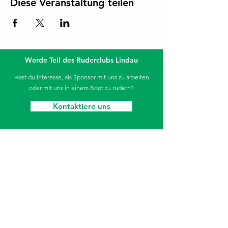
Diese Veranstaltung teilen
Werde Teil des Ruderclubs Lindau
Hast du Interesse, als Sponsor mit uns zu arbeiten
oder mit uns in einem Boot zu rudern?
Kontaktiere uns
Die Sparkasse unterstützt unseren Jugendbereich.
Ruderclub Lindau
Aeschacher Ufer 31
88131 Lindau