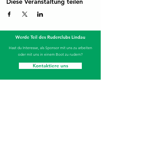
Diese Veranstaltung teilen
Werde Teil des Ruderclubs Lindau
Hast du Interesse, als Sponsor mit uns zu arbeiten
oder mit uns in einem Boot zu rudern?
Kontaktiere uns
Die Sparkasse unterstützt unseren Jugendbereich.
Ruderclub Lindau
Aeschacher Ufer 31
88131 Lindau