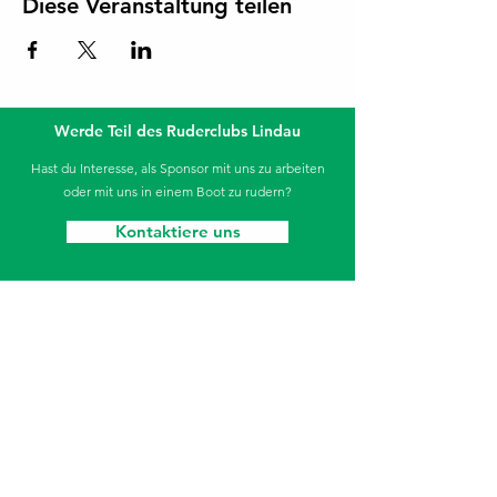
Diese Veranstaltung teilen
Werde Teil des Ruderclubs Lindau
Hast du Interesse, als Sponsor mit uns zu arbeiten
oder mit uns in einem Boot zu rudern?
Kontaktiere uns
Die Sparkasse unterstützt unseren Jugendbereich.
Ruderclub Lindau
Aeschacher Ufer 31
88131 Lindau