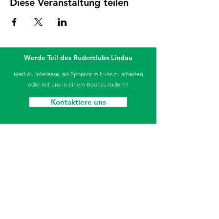
Diese Veranstaltung teilen
Werde Teil des Ruderclubs Lindau
Hast du Interesse, als Sponsor mit uns zu arbeiten
oder mit uns in einem Boot zu rudern?
Kontaktiere uns
Die Sparkasse unterstützt unseren Jugendbereich.
Ruderclub Lindau
Aeschacher Ufer 31
88131 Lindau