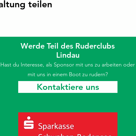
altung teilen
Werde Teil des Ruderclubs
Lindau
Hast du Interesse, als Sponsor mit uns zu arbeiten oder
mit uns in einem Boot zu rudern?
Kontaktiere uns