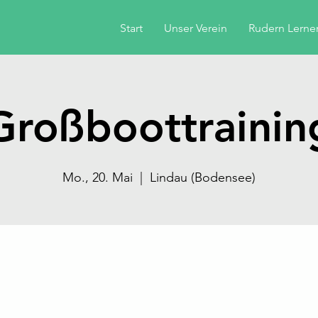
Start
Unser Verein
Rudern Lerne
Großboottrainin
Mo., 20. Mai
  |  
Lindau (Bodensee)