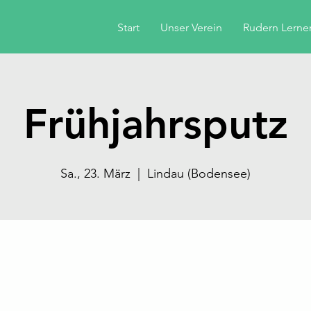
Start
Unser Verein
Rudern Lerne
Frühjahrsputz
Sa., 23. März
  |  
Lindau (Bodensee)