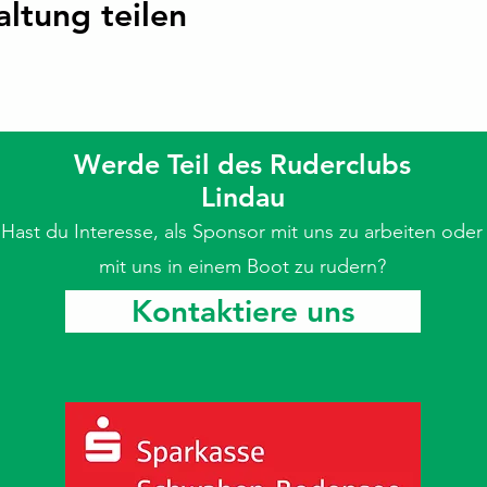
altung teilen
Werde Teil des Ruderclubs
Lindau
Hast du Interesse, als Sponsor mit uns zu arbeiten oder
mit uns in einem Boot zu rudern?
Kontaktiere uns