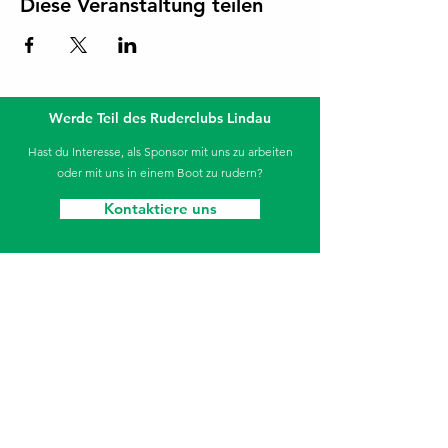
Diese Veranstaltung teilen
Werde Teil des Ruderclubs Lindau
Hast du Interesse, als Sponsor mit uns zu arbeiten
oder mit uns in einem Boot zu rudern?
Kontaktiere uns
Die Sparkasse unterstützt unseren Jugendbereich.
Ruderclub Lindau
Aeschacher Ufer 31
88131 Lindau