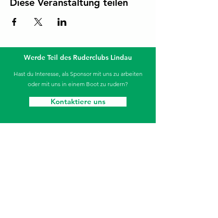
Diese Veranstaltung teilen
Werde Teil des Ruderclubs Lindau
Hast du Interesse, als Sponsor mit uns zu arbeiten
oder mit uns in einem Boot zu rudern?
Kontaktiere uns
Die Sparkasse unterstützt unseren Jugendbereich.
Ruderclub Lindau
Aeschacher Ufer 31
88131 Lindau