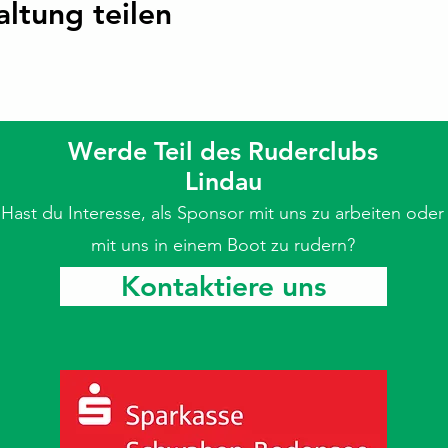
altung teilen
Werde Teil des Ruderclubs
Lindau
Hast du Interesse, als Sponsor mit uns zu arbeiten oder
mit uns in einem Boot zu rudern?
Kontaktiere uns