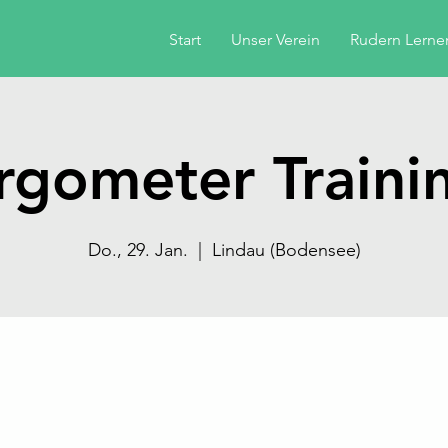
Start
Unser Verein
Rudern Lerne
rgometer Traini
Do., 29. Jan.
  |  
Lindau (Bodensee)