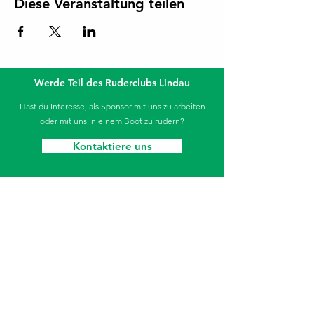
Diese Veranstaltung teilen
Werde Teil des Ruderclubs Lindau
Hast du Interesse, als Sponsor mit uns zu arbeiten
oder mit uns in einem Boot zu rudern?
Kontaktiere uns
Die Sparkasse unterstützt unseren Jugendbereich.
Ruderclub Lindau
Aeschacher Ufer 31
88131 Lindau