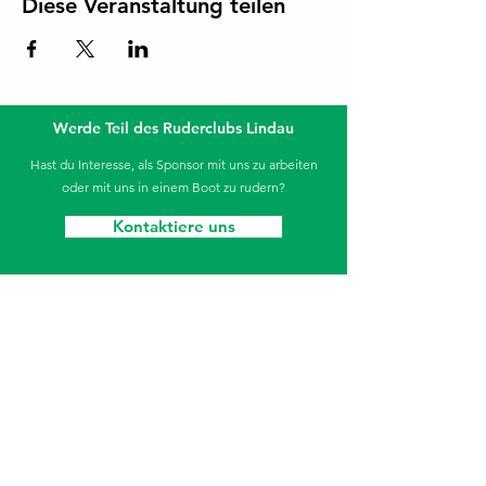
Diese Veranstaltung teilen
Werde Teil des Ruderclubs Lindau
Hast du Interesse, als Sponsor mit uns zu arbeiten
oder mit uns in einem Boot zu rudern?
Kontaktiere uns
Die Sparkasse unterstützt unseren Jugendbereich.
Ruderclub Lindau
Aeschacher Ufer 31
88131 Lindau